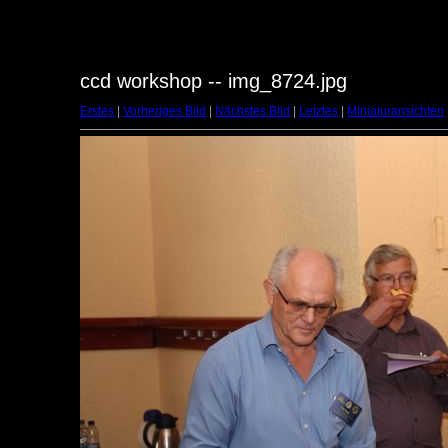
ccd workshop -- img_8724.jpg
Erstes
|
Vorheriges Bild
|
Nächstes Bild
|
Letztes
|
Miniaturansichten