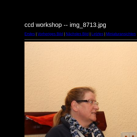
ccd workshop -- img_8713.jpg
Erstes
|
Vorheriges Bild
|
Nächstes Bild
|
Letztes
|
Miniaturansichten